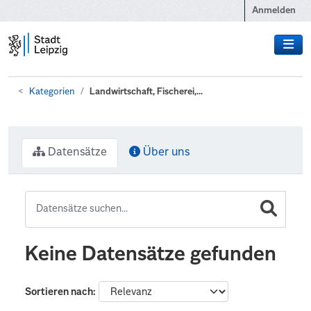
Zum Hauptinhalt wechseln
Anmelden
Kategorien
Landwirtschaft, Fischerei,...
Datensätze
Über uns
Keine Datensätze gefunden
Sortieren nach