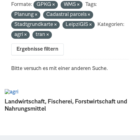
Formate:
GPKG
WMS
Tags:
Planung
Cadastral parcels
Stadtgrundkarte
LeipziGIS
Kategorien:
agri
tran
Ergebnisse filtern
Bitte versuch es mit einer anderen Suche.
Landwirtschaft, Fischerei, Forstwirtschaft und
Nahrungsmittel