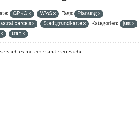
ate:
GPKG
WMS
Tags:
Planung
astral parcels
Stadtgrundkarte
Kategorien:
just
i
tran
 versuch es mit einer anderen Suche.