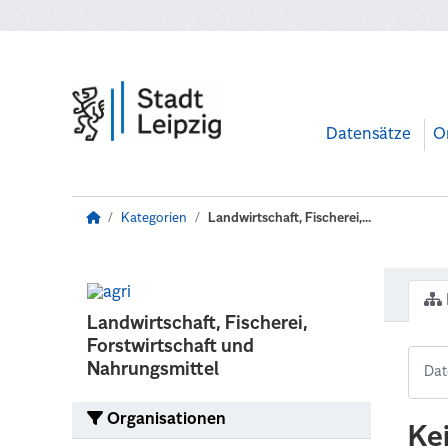
Zum Hauptinhalt wechseln
Datensätze
O
Kategorien
Landwirtschaft, Fischerei,...
Landwirtschaft, Fischerei,
Forstwirtschaft und
Nahrungsmittel
Organisationen
Ke