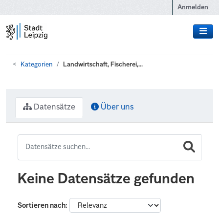
Zum Hauptinhalt wechseln
Anmelden
Kategorien
Landwirtschaft, Fischerei,...
Datensätze
Über uns
Keine Datensätze gefunden
Sortieren nach