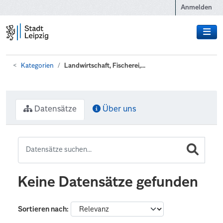
Zum Hauptinhalt wechseln
Anmelden
Kategorien
Landwirtschaft, Fischerei,...
Datensätze
Über uns
Keine Datensätze gefunden
Sortieren nach