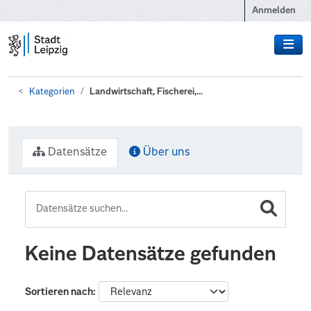
Zum Hauptinhalt wechseln
Anmelden
Kategorien
Landwirtschaft, Fischerei,...
Datensätze
Über uns
Keine Datensätze gefunden
Sortieren nach