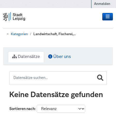
Zum Hauptinhalt wechseln
Anmelden
Kategorien
Landwirtschaft, Fischerei,...
Datensätze
Über uns
Keine Datensätze gefunden
Sortieren nach