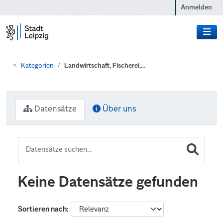
Zum Hauptinhalt wechseln
Anmelden
Kategorien
Landwirtschaft, Fischerei,...
Datensätze
Über uns
Keine Datensätze gefunden
Sortieren nach