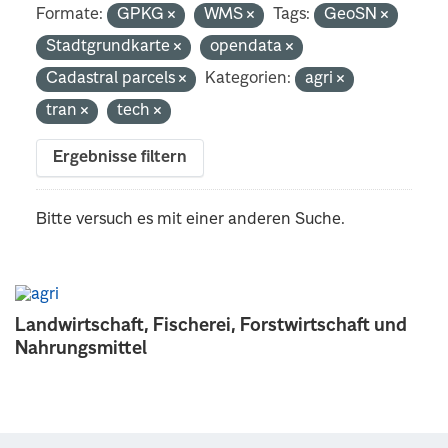
Formate:
GPKG
WMS
Tags:
GeoSN
Stadtgrundkarte
opendata
Cadastral parcels
Kategorien:
agri
tran
tech
Ergebnisse filtern
Bitte versuch es mit einer anderen Suche.
Landwirtschaft, Fischerei, Forstwirtschaft und
Nahrungsmittel