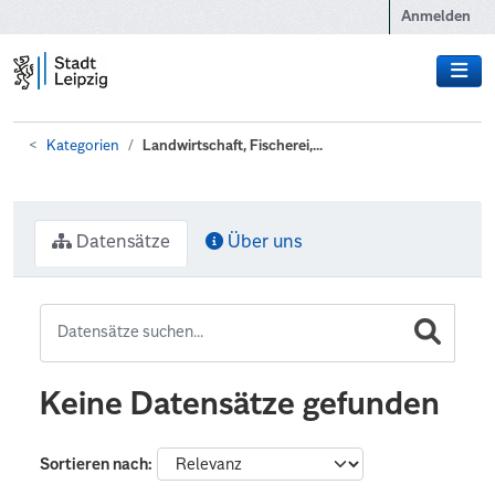
Zum Hauptinhalt wechseln
Anmelden
Kategorien
Landwirtschaft, Fischerei,...
Datensätze
Über uns
Keine Datensätze gefunden
Sortieren nach