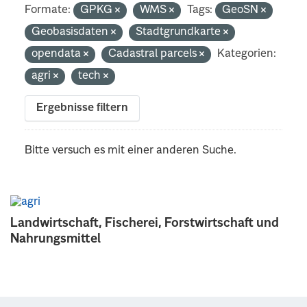
Formate:
GPKG
WMS
Tags:
GeoSN
Geobasisdaten
Stadtgrundkarte
opendata
Cadastral parcels
Kategorien:
agri
tech
Ergebnisse filtern
Bitte versuch es mit einer anderen Suche.
Landwirtschaft, Fischerei, Forstwirtschaft und
Nahrungsmittel