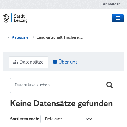
Zum Hauptinhalt wechseln
Anmelden
Kategorien
Landwirtschaft, Fischerei,...
Datensätze
Über uns
Keine Datensätze gefunden
Sortieren nach