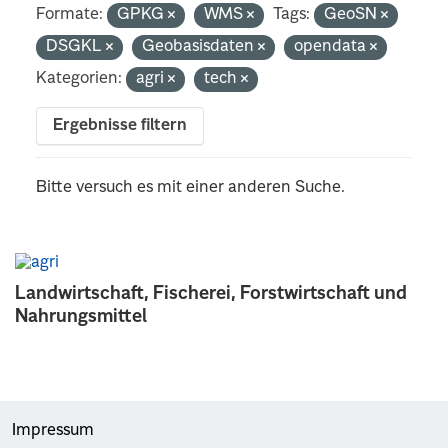
Formate:
GPKG
WMS
Tags:
GeoSN
DSGKL
Geobasisdaten
opendata
Kategorien:
agri
tech
Ergebnisse filtern
Bitte versuch es mit einer anderen Suche.
Landwirtschaft, Fischerei, Forstwirtschaft und
Nahrungsmittel
Impressum