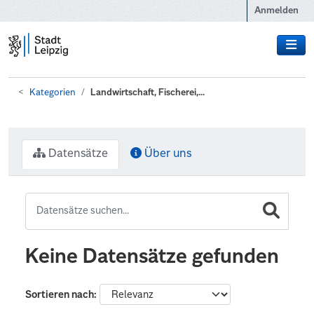
Zum Hauptinhalt wechseln
Anmelden
Kategorien
Landwirtschaft, Fischerei,...
Datensätze
Über uns
Keine Datensätze gefunden
Sortieren nach