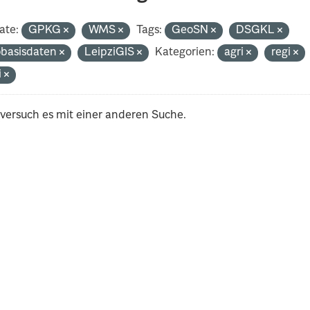
ate:
GPKG
WMS
Tags:
GeoSN
DSGKL
basisdaten
LeipziGIS
Kategorien:
agri
regi
i
 versuch es mit einer anderen Suche.