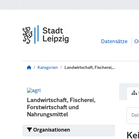
Zum Hauptinhalt wechseln
Datensätze
O
Kategorien
Landwirtschaft, Fischerei,...
Landwirtschaft, Fischerei,
Forstwirtschaft und
Nahrungsmittel
Organisationen
Ke