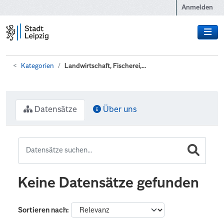
Zum Hauptinhalt wechseln
Anmelden
Kategorien
Landwirtschaft, Fischerei,...
Datensätze
Über uns
Keine Datensätze gefunden
Sortieren nach