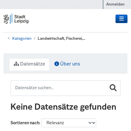
Zum Hauptinhalt wechseln
Anmelden
Kategorien
Landwirtschaft, Fischerei,...
Datensätze
Über uns
Keine Datensätze gefunden
Sortieren nach