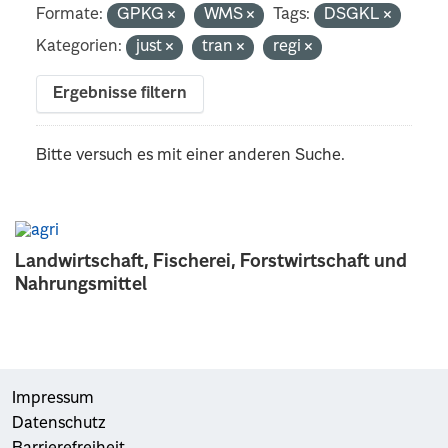
Formate:
GPKG
WMS
Tags:
DSGKL
Kategorien:
just
tran
regi
Ergebnisse filtern
Bitte versuch es mit einer anderen Suche.
Landwirtschaft, Fischerei, Forstwirtschaft und
Nahrungsmittel
Impressum
Datenschutz