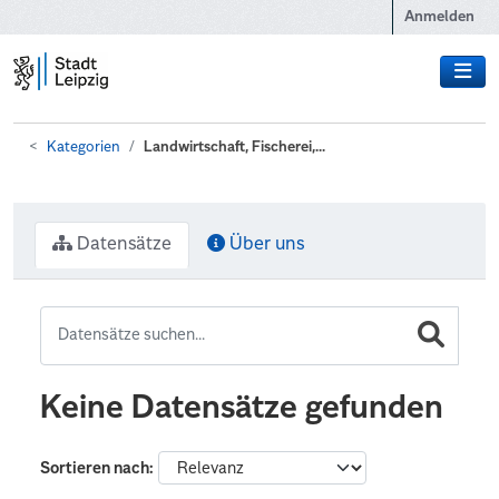
Zum Hauptinhalt wechseln
Anmelden
Kategorien
Landwirtschaft, Fischerei,...
Datensätze
Über uns
Keine Datensätze gefunden
Sortieren nach