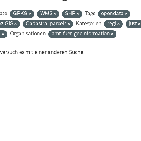
ate:
GPKG
WMS
SHP
Tags:
opendata
pziGIS
Cadastral parcels
Kategorien:
regi
just
i
Organisationen:
amt-fuer-geoinformation
 versuch es mit einer anderen Suche.