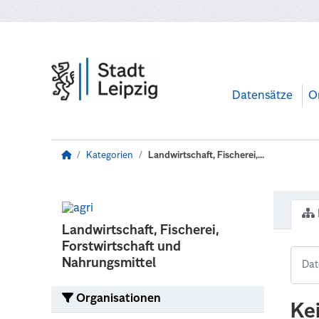
Zum Hauptinhalt wechseln
Datensätze
O
Kategorien
Landwirtschaft, Fischerei,...
Landwirtschaft, Fischerei,
Forstwirtschaft und
Nahrungsmittel
Organisationen
Ke