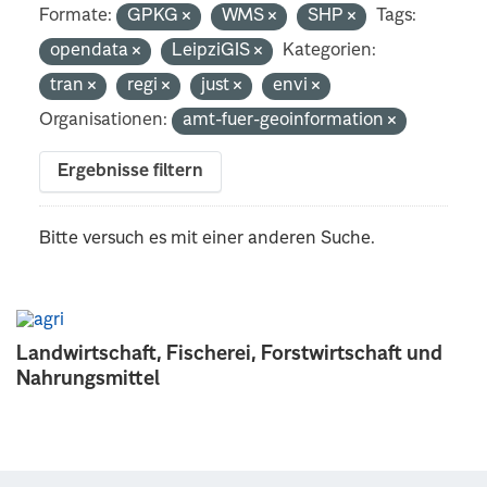
Formate:
GPKG
WMS
SHP
Tags:
opendata
LeipziGIS
Kategorien:
tran
regi
just
envi
Organisationen:
amt-fuer-geoinformation
Ergebnisse filtern
Bitte versuch es mit einer anderen Suche.
Landwirtschaft, Fischerei, Forstwirtschaft und
Nahrungsmittel