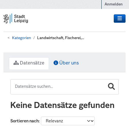
Zum Hauptinhalt wechseln
Anmelden
Kategorien
Landwirtschaft, Fischerei,...
Datensätze
Über uns
Keine Datensätze gefunden
Sortieren nach