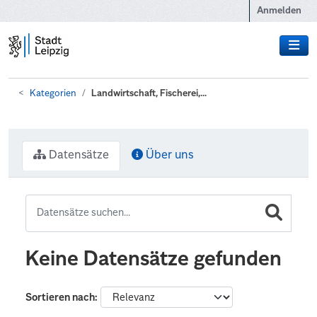
Zum Hauptinhalt wechseln
Anmelden
Kategorien
Landwirtschaft, Fischerei,...
Datensätze
Über uns
Keine Datensätze gefunden
Sortieren nach