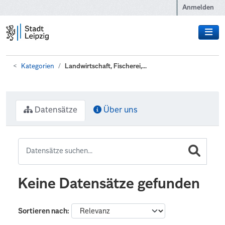
Zum Hauptinhalt wechseln
Anmelden
Kategorien
Landwirtschaft, Fischerei,...
Datensätze
Über uns
Keine Datensätze gefunden
Sortieren nach