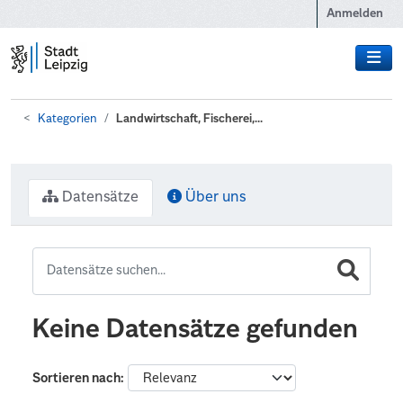
Zum Hauptinhalt wechseln
Anmelden
Kategorien
Landwirtschaft, Fischerei,...
Datensätze
Über uns
Keine Datensätze gefunden
Sortieren nach