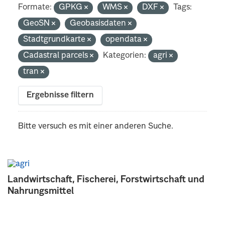
Formate:
GPKG
WMS
DXF
Tags:
GeoSN
Geobasisdaten
Stadtgrundkarte
opendata
Cadastral parcels
Kategorien:
agri
tran
Ergebnisse filtern
Bitte versuch es mit einer anderen Suche.
Landwirtschaft, Fischerei, Forstwirtschaft und
Nahrungsmittel