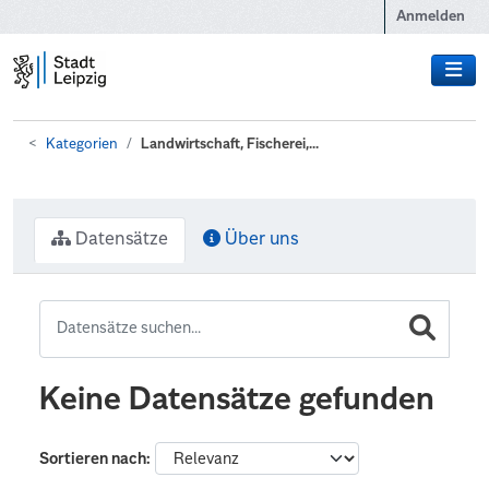
Zum Hauptinhalt wechseln
Anmelden
Kategorien
Landwirtschaft, Fischerei,...
Datensätze
Über uns
Keine Datensätze gefunden
Sortieren nach