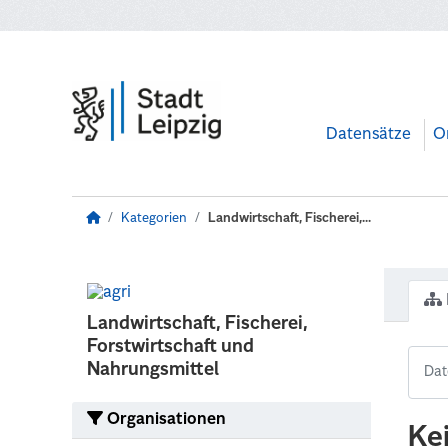
Zum Hauptinhalt wechseln
Datensätze
O
Kategorien
Landwirtschaft, Fischerei,...
Landwirtschaft, Fischerei,
Forstwirtschaft und
Nahrungsmittel
Organisationen
Ke