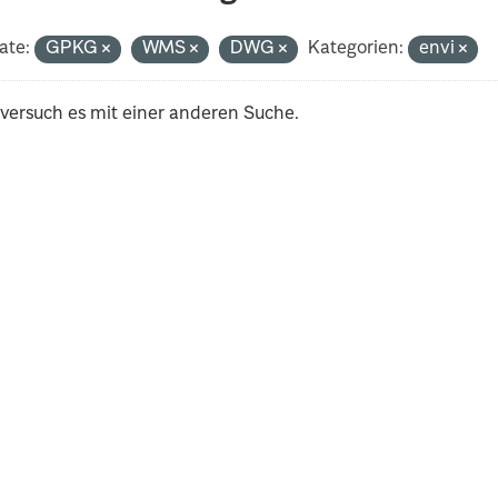
ate:
GPKG
WMS
DWG
Kategorien:
envi
 versuch es mit einer anderen Suche.