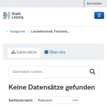
Zum Hauptinhalt wechseln
Anmelden
Kategorien
Landwirtschaft, Fischerei,...
Datensätze
Über uns
Keine Datensätze gefunden
Sortieren nach