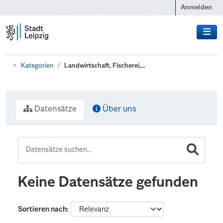
Zum Hauptinhalt wechseln
Anmelden
Kategorien
Landwirtschaft, Fischerei,...
Datensätze
Über uns
Keine Datensätze gefunden
Sortieren nach