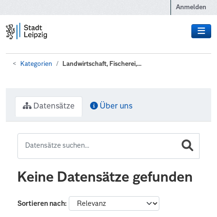
Zum Hauptinhalt wechseln
Anmelden
Kategorien
Landwirtschaft, Fischerei,...
Datensätze
Über uns
Keine Datensätze gefunden
Sortieren nach