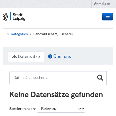
Zum Hauptinhalt wechseln
Anmelden
Kategorien
Landwirtschaft, Fischerei,...
Datensätze
Über uns
Keine Datensätze gefunden
Sortieren nach