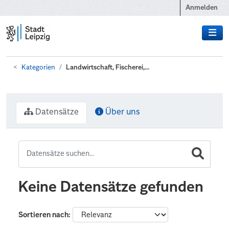
Zum Hauptinhalt wechseln
Anmelden
Kategorien
Landwirtschaft, Fischerei,...
Datensätze
Über uns
Keine Datensätze gefunden
Sortieren nach