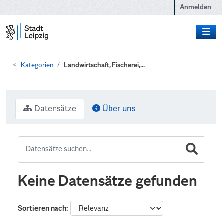
Zum Hauptinhalt wechseln
Anmelden
Kategorien
Landwirtschaft, Fischerei,...
Datensätze
Über uns
Keine Datensätze gefunden
Sortieren nach