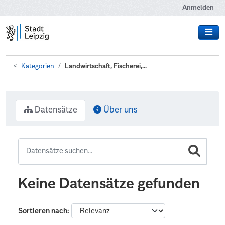
Zum Hauptinhalt wechseln
Anmelden
Kategorien
Landwirtschaft, Fischerei,...
Datensätze
Über uns
Keine Datensätze gefunden
Sortieren nach