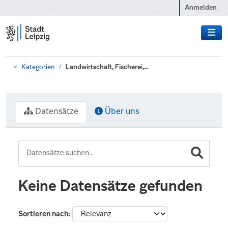
Zum Hauptinhalt wechseln
Anmelden
Kategorien
Landwirtschaft, Fischerei,...
Datensätze
Über uns
Keine Datensätze gefunden
Sortieren nach