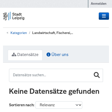
Zum Hauptinhalt wechseln
Anmelden
Kategorien
Landwirtschaft, Fischerei,...
Datensätze
Über uns
Keine Datensätze gefunden
Sortieren nach