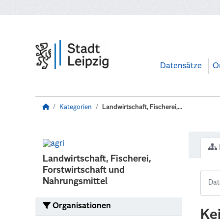
Zum Hauptinhalt wechseln
Datensätze
O
Kategorien
Landwirtschaft, Fischerei,...
Landwirtschaft, Fischerei,
Forstwirtschaft und
Nahrungsmittel
Organisationen
Ke