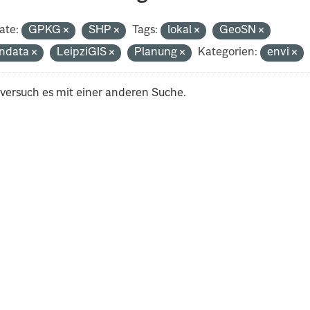
ate:
GPKG
SHP
Tags:
lokal
GeoSN
ndata
LeipziGIS
Planung
Kategorien:
envi
 versuch es mit einer anderen Suche.