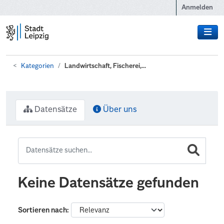
Zum Hauptinhalt wechseln
Anmelden
Kategorien
Landwirtschaft, Fischerei,...
Datensätze
Über uns
Keine Datensätze gefunden
Sortieren nach