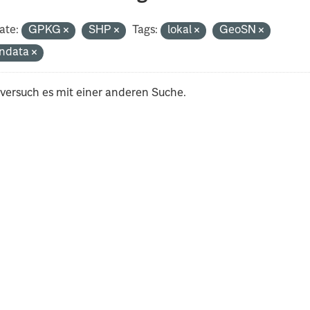
ate:
GPKG
SHP
Tags:
lokal
GeoSN
ndata
 versuch es mit einer anderen Suche.