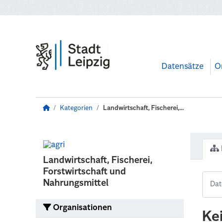
Zum Hauptinhalt wechseln
Datensätze
O
Kategorien
Landwirtschaft, Fischerei,...
Landwirtschaft, Fischerei,
Forstwirtschaft und
Nahrungsmittel
Organisationen
Ke