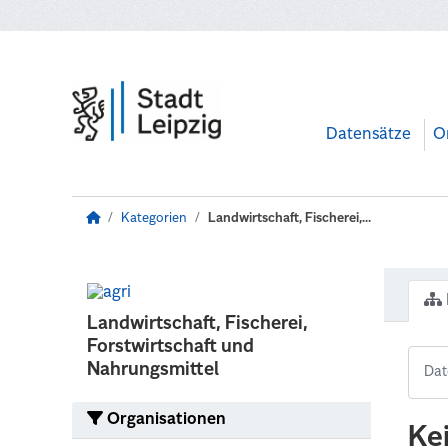
Zum Hauptinhalt wechseln
Datensätze
O
Kategorien
Landwirtschaft, Fischerei,...
Landwirtschaft, Fischerei,
Forstwirtschaft und
Nahrungsmittel
Organisationen
Ke