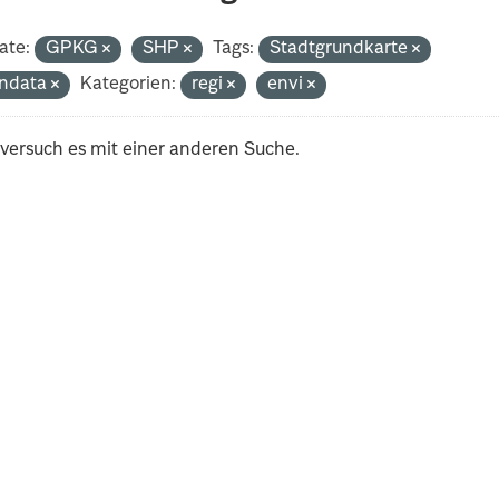
ate:
GPKG
SHP
Tags:
Stadtgrundkarte
ndata
Kategorien:
regi
envi
 versuch es mit einer anderen Suche.