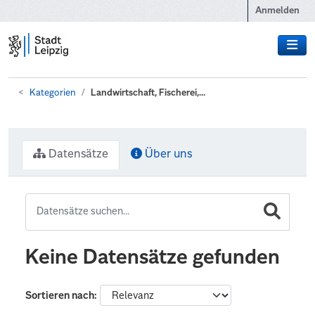
Zum Hauptinhalt wechseln
Anmelden
Kategorien
Landwirtschaft, Fischerei,...
Datensätze
Über uns
Keine Datensätze gefunden
Sortieren nach