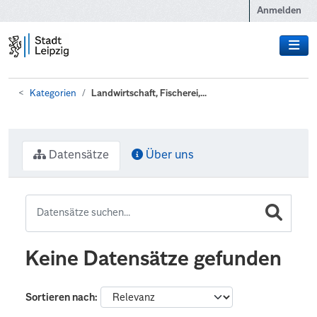
Zum Hauptinhalt wechseln
Anmelden
Kategorien
Landwirtschaft, Fischerei,...
Datensätze
Über uns
Keine Datensätze gefunden
Sortieren nach