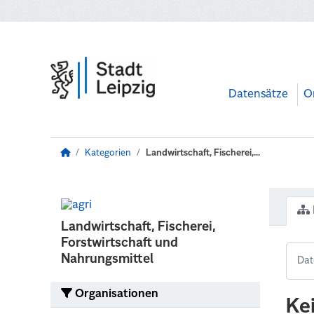
Zum Hauptinhalt wechseln
Datensätze
O
Kategorien
Landwirtschaft, Fischerei,...
Landwirtschaft, Fischerei,
Forstwirtschaft und
Nahrungsmittel
Organisationen
Ke