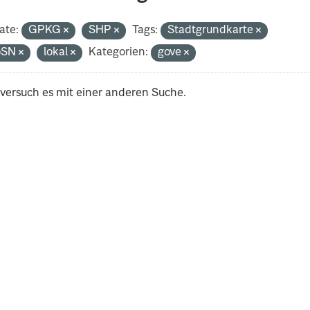
ate:
GPKG
SHP
Tags:
Stadtgrundkarte
oSN
lokal
Kategorien:
gove
 versuch es mit einer anderen Suche.