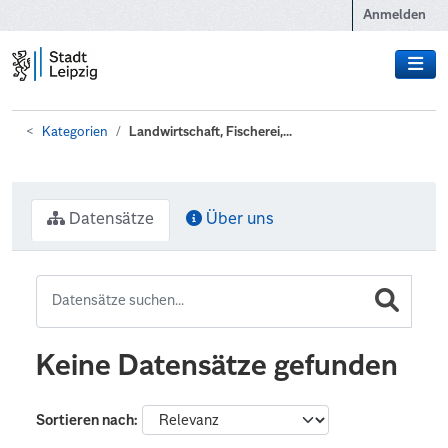
Zum Hauptinhalt wechseln
Anmelden
Kategorien
Landwirtschaft, Fischerei,...
Datensätze
Über uns
Keine Datensätze gefunden
Sortieren nach