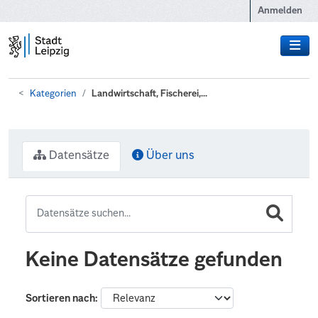
Zum Hauptinhalt wechseln
Anmelden
Kategorien
Landwirtschaft, Fischerei,...
Datensätze
Über uns
Keine Datensätze gefunden
Sortieren nach