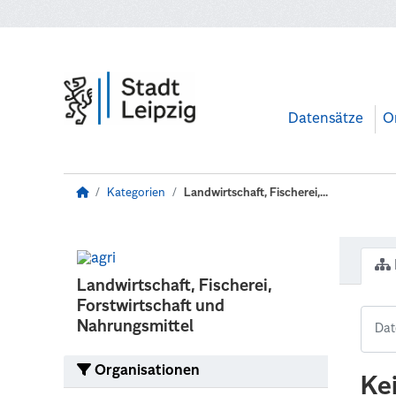
Zum Hauptinhalt wechseln
Datensätze
O
Kategorien
Landwirtschaft, Fischerei,...
Landwirtschaft, Fischerei,
Forstwirtschaft und
Nahrungsmittel
Organisationen
Ke