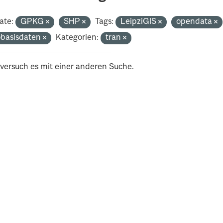
ate:
GPKG
SHP
Tags:
LeipziGIS
opendata
basisdaten
Kategorien:
tran
 versuch es mit einer anderen Suche.