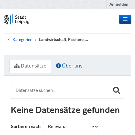
Zum Hauptinhalt wechseln
Anmelden
Kategorien
Landwirtschaft, Fischerei,...
Datensätze
Über uns
Keine Datensätze gefunden
Sortieren nach