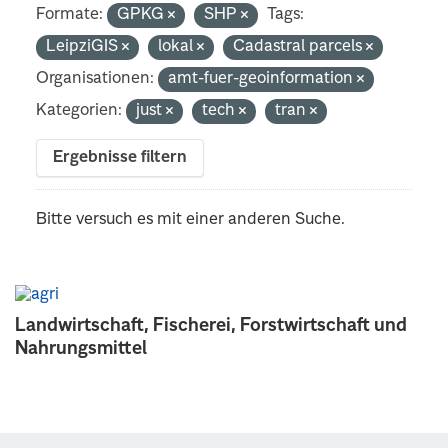
Formate:
GPKG
SHP
Tags:
LeipziGIS
lokal
Cadastral parcels
Organisationen:
amt-fuer-geoinformation
Kategorien:
just
tech
tran
Ergebnisse filtern
Bitte versuch es mit einer anderen Suche.
Landwirtschaft, Fischerei, Forstwirtschaft und
Nahrungsmittel