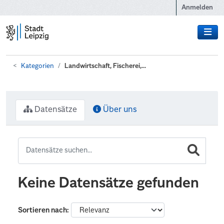
Zum Hauptinhalt wechseln
Anmelden
Kategorien
Landwirtschaft, Fischerei,...
Datensätze
Über uns
Keine Datensätze gefunden
Sortieren nach