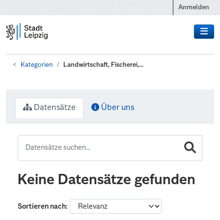
Zum Hauptinhalt wechseln
Anmelden
Kategorien
Landwirtschaft, Fischerei,...
Datensätze
Über uns
Keine Datensätze gefunden
Sortieren nach