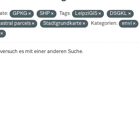
ate:
GPKG
SHP
Tags:
LeipziGIS
DSGKL
astral parcels
Stadtgrundkarte
Kategorien:
envi
i
 versuch es mit einer anderen Suche.