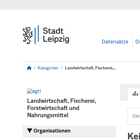
Zum Hauptinhalt wechseln
Datensätze
O
Kategorien
Landwirtschaft, Fischerei,...
Landwirtschaft, Fischerei,
Forstwirtschaft und
Nahrungsmittel
Organisationen
Ke