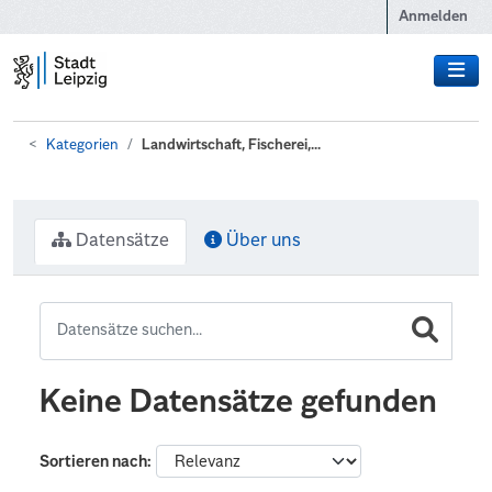
Zum Hauptinhalt wechseln
Anmelden
Kategorien
Landwirtschaft, Fischerei,...
Datensätze
Über uns
Keine Datensätze gefunden
Sortieren nach