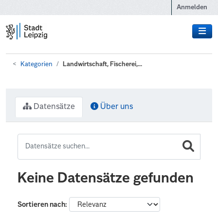
Zum Hauptinhalt wechseln
Anmelden
Kategorien
Landwirtschaft, Fischerei,...
Datensätze
Über uns
Keine Datensätze gefunden
Sortieren nach