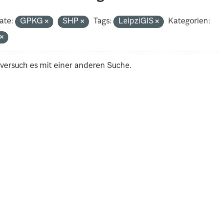
ate:
GPKG
SHP
Tags:
LeipziGIS
Kategorien:
t
 versuch es mit einer anderen Suche.