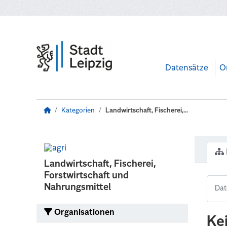
Zum Hauptinhalt wechseln
Datensätze
O
Kategorien
Landwirtschaft, Fischerei,...
Landwirtschaft, Fischerei,
Forstwirtschaft und
Nahrungsmittel
Organisationen
Ke