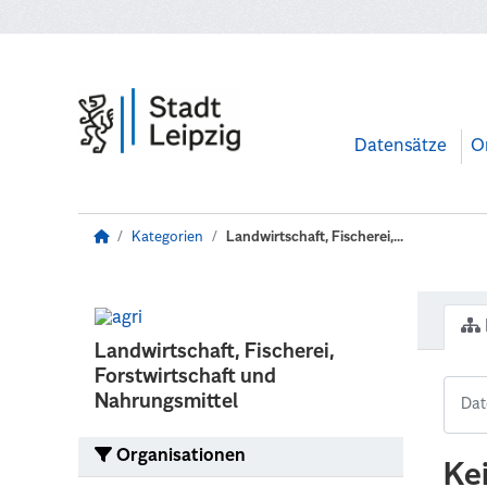
Zum Hauptinhalt wechseln
Datensätze
O
Kategorien
Landwirtschaft, Fischerei,...
Landwirtschaft, Fischerei,
Forstwirtschaft und
Nahrungsmittel
Organisationen
Ke