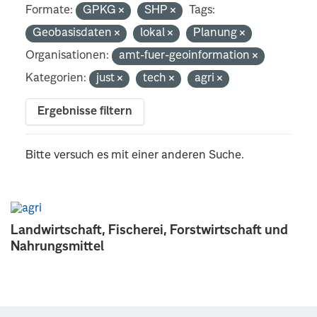
Formate:
GPKG
SHP
Tags:
Geobasisdaten
lokal
Planung
Organisationen:
amt-fuer-geoinformation
Kategorien:
just
tech
agri
Ergebnisse filtern
Bitte versuch es mit einer anderen Suche.
Landwirtschaft, Fischerei, Forstwirtschaft und
Nahrungsmittel