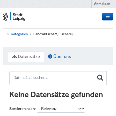
Zum Hauptinhalt wechseln
Anmelden
Kategorien
Landwirtschaft, Fischerei,...
Datensätze
Über uns
Keine Datensätze gefunden
Sortieren nach