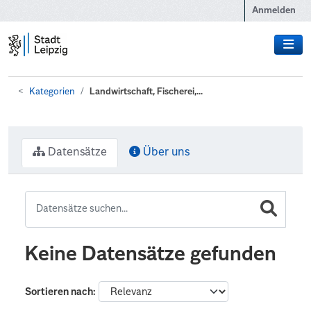
Zum Hauptinhalt wechseln
Anmelden
Kategorien
Landwirtschaft, Fischerei,...
Datensätze
Über uns
Keine Datensätze gefunden
Sortieren nach